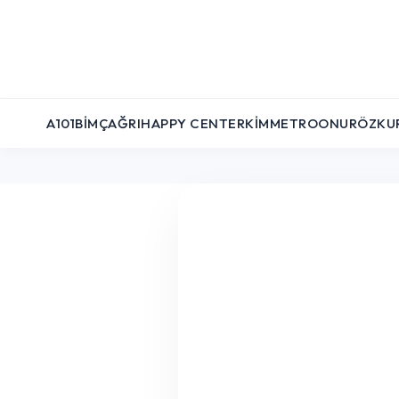
A101
BIM
ÇAĞRI
HAPPY CENTER
KIM
METRO
ONUR
ÖZKU