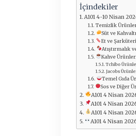
İçindekiler
A101 4-10 Nisan 202
Temizlik Ürünle
Süt ve Kahvalt
Et ve Şarküter
Atıştırmalık v
Kahve Ürünle
Tchibo Ürünle
Jacobs Ürünle
Temel Gıda Ür
Sos ve Diğer Ü
A101 4 Nisan 202
A101 4 Nisan 202
A101 4 Nisan 202
A101 4 Nisan 202