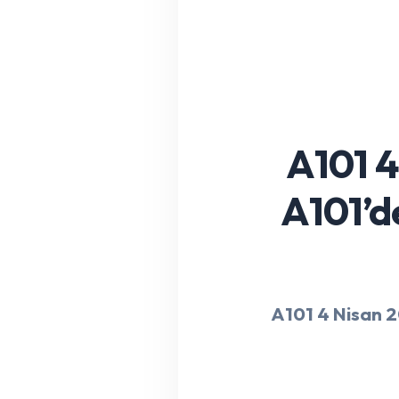
A101 4
A101’d
A101 4 Nisan 