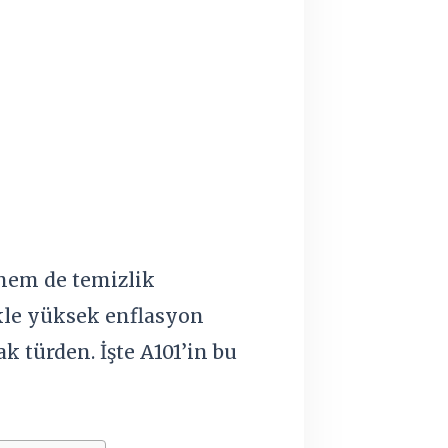
hem de temizlik
kle yüksek enflasyon
k türden. İşte A101’in bu