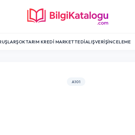
RUŞLAR
ŞOK
TARIM KREDI MARKET
TEDI
ALIŞVERIŞ
İNCELEME
A101