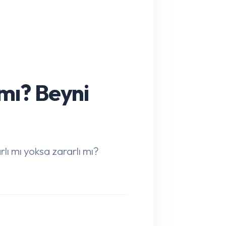
mı? Beyni
lı mı yoksa zararlı mı?