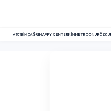
A101
BIM
ÇAĞRI
HAPPY CENTER
KIM
METRO
ONUR
ÖZKU