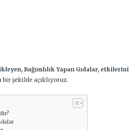
tikleyen,
Bağımlılık Yapan Gıdalar
, etkilerin
ı bir şekilde açıklıyoruz.
dir?
ıdalar
er