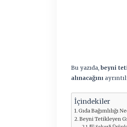
Bu yazıda,
beyni te
alınacağını
ayrıntıl
İçindekiler
Gıda Bağımlılığı Ne
Beyni Tetikleyen G
1️⃣ Şekerli Ürünl