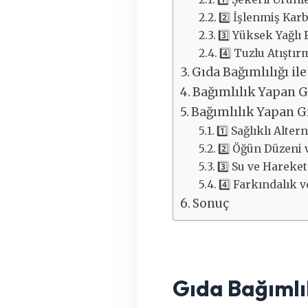
2️⃣ İşlenmiş Kar
3️⃣ Yüksek Yağlı
4️⃣ Tuzlu Atıştır
Gıda Bağımlılığı ile
Bağımlılık Yapan G
Bağımlılık Yapan G
1️⃣ Sağlıklı Altern
2️⃣ Öğün Düzeni 
3️⃣ Su ve Hareket
4️⃣ Farkındalık 
Sonuç
Gıda Bağımlıl