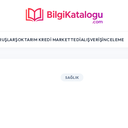
RUŞLAR
ŞOK
TARIM KREDI MARKET
TEDI
ALIŞVERIŞ
İNCELEME
SAĞLIK