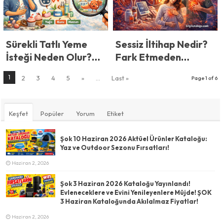
Sessiz İltihap Nedir?
Sürekli Tatlı Yeme
Fark Etmeden
İsteği Neden Olur?
Vücudu Yoran Kronik
Kan Şekeri
1
2
3
4
5
»
...
Last »
Page 1 of 6
İnflamasyon Gerçeği
Dalgalanmalarının
Etkisi
Keşfet
Popüler
Yorum
Etiket
Şok 10 Haziran 2026 Aktüel Ürünler Kataloğu:
Yaz ve Outdoor Sezonu Fırsatları!
Haziran 2, 2026
Şok 3 Haziran 2026 Kataloğu Yayınlandı!
Evleneceklere ve Evini Yenileyenlere Müjde! ŞOK
3 Haziran Kataloğunda Akılalmaz Fiyatlar!
Haziran 2, 2026