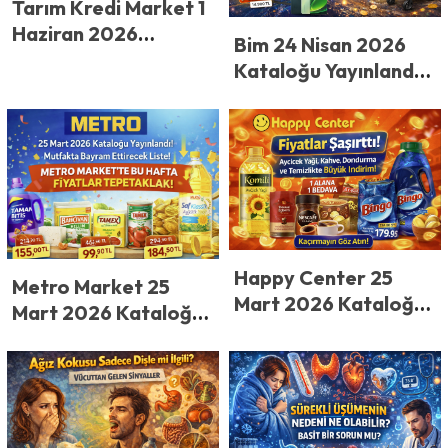
Tarım Kredi Market 1
Haziran 2026
Bim 24 Nisan 2026
Kataloğu Yayınlandı!
Kataloğu Yayınlandı!
Tarım Kredi’de Bu
BİM’de Klima 24.500
Hafta Büyük İndirim
TL! Kamp ve
Çılgınlığı Başlıyor!
Teknoloji Ürünleri
Fiyatları Görenler
Kapışılacak
İnanamadı!
Happy Center 25
Metro Market 25
Mart 2026 Kataloğu
Mart 2026 Kataloğu
Yayınlandı! Happy
Yayınlandı! Mutfakta
Center’dan Dev
Bayram Ettirecek
Kampanya! Ayçiçek
Liste! Metro
Yağı, Kahve,
Market’te Bu Hafta
Dondurma ve
Fiyatlar Tepetaklak!