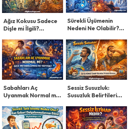
Temizlik Ürünlerinde
Şaşırtan Fiyatlar
Sürekli Üşümenin
Ağız Kokusu Sadece
Nedeni Ne Olabilir?
Dişle mi İlgili?
Basit Bir Sorun mu?
Vücuttan Gelen
Sinyaller
Sabahları Aç
Sessiz Susuzluk:
Uyanmak Normal mi?
Susuzluk Belirtileri
Gece Metabolizması
Neler? Su İçtiğinizi
Ne Yapıyor?
Sanıp Aslında
Yetersiz Kalmak