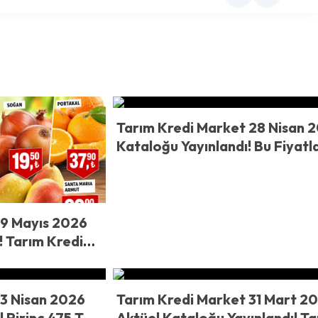
Tarım Kredi Market 28 Nisan 
Kataloğu Yayınlandı! Bu Fiyatl
Kaçmaz! Tarım Kredi’de Et,
Deterjan ve Temel Gıdada De
İndirim Başladı
 9 Mayıs 2026
! Tarım Kredi
oke Etti!
mut 99 TL Oldu
 3 Nisan 2026
Tarım Kredi Market 31 Mart 2
! Pirinç 475 TL,
Aktüel Kataloğu Yayınlandı! T