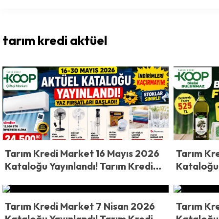
tarım kredi aktüel
Tarım Kredi Market 16 Mayıs 2026
Tarım Kr
Kataloğu Yayınlandı! Tarım Kredi
Kataloğu 
Market’te Yaz Fırsatları Başladı!
Market’t
Klima, Vantilatör ve Ev Ürünlerinde
Bonfile, 
Şok Fiyatlar
Ürünler R
Tarım Kredi Market 7 Nisan 2026
Tarım Kre
Kataloğu Yayınlandı! Tarım Kredi
Kataloğu 