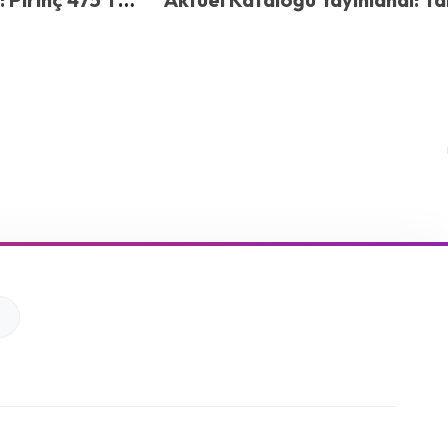
209 TL
Kredi Market’te Dev İndirim! Ç
Tavuk Bonfile ve Zeytinyağın
Kaçırılmayacak Fiyatlar