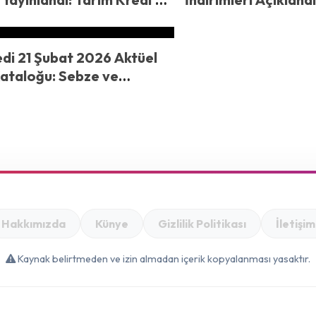
im! 6.229 TL’lik TV ve 299
Kaşar 259 TL, Çay 
ncere Seti Dikkat Çekiyor
di 21 Şubat 2026 Aktüel
Kataloğu: Sebze ve
Hafta Sonu Fırsatları
Hakkımızda
Künye
Gizlilik Politikası
İletişim
Kaynak belirtmeden ve izin almadan içerik kopyalanması yasaktır.