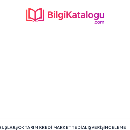
RUŞLAR
ŞOK
TARIM KREDI MARKET
TEDI
ALIŞVERIŞ
İNCELEME