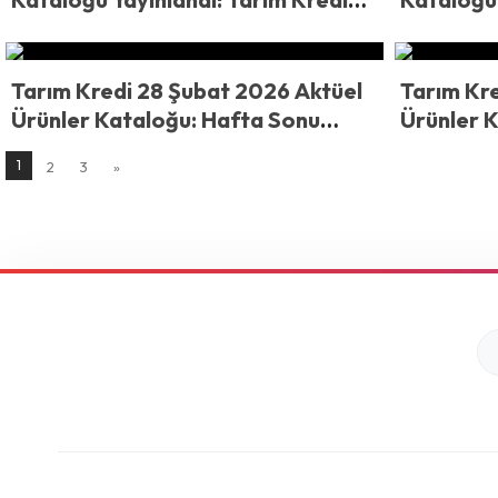
Market’ten Dev İndirim! 245 TL
Dev İndir
Zeytinyağı, 299 TL Sucuk ve 334 TL
TL’lik Te
Tuvalet Kağıdı Raflarda
Tarım Kredi 28 Şubat 2026 Aktüel
Tarım Kre
Ürünler Kataloğu: Hafta Sonu
Ürünler 
Taptaze Fırsatlar
Meyvede 
1
2
3
»