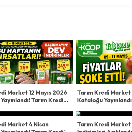
edi Market 12 Mayıs 2026
Tarım Kredi Market
Yayınlandı! Tarım Kredi
Kataloğu Yayınlandı
e Bu Hafta Yok Yok! Tavuk
Market’te Fiyatlar Ş
Zeytinyağı ve Dev İndirimli
Soğan 19,50 TL, Ar
aflarda
di Market 4 Nisan
Tarım Kredi Market
Yayınlandı! Tarım Kredi’de
İndirimleri Açıklandı