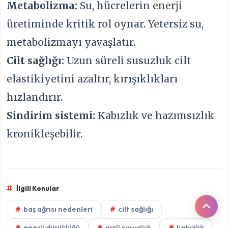
Metabolizma:
Su, hücrelerin
enerji
üretiminde kritik rol oynar. Yetersiz su,
metabolizmayı yavaşlatır.
Cilt sağlığı:
Uzun süreli susuzluk cilt
elastikiyetini azaltır, kırışıklıkları
hızlandırır.
Sindirim sistemi:
Kabızlık ve hazımsızlık
kronikleşebilir.
İlgili Konular
baş ağrısı nedenleri
cilt sağlığı
enerji düşüklüğü
gizli susuzluk
kabızlık