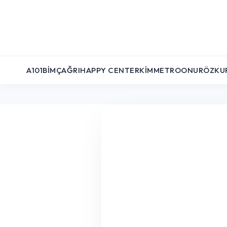
A101
BIM
ÇAĞRI
HAPPY CENTER
KIM
METRO
ONUR
ÖZKU