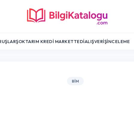
RUŞLAR
ŞOK
TARIM KREDI MARKET
TEDI
ALIŞVERIŞ
İNCELEME
BIM