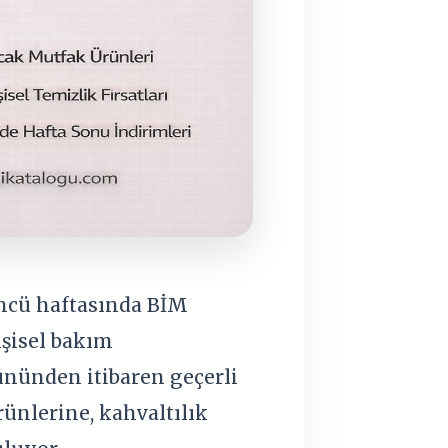
üncü haftasında BİM
işisel bakım
ününden itibaren geçerli
ünlerine, kahvaltılık