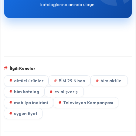
kataloglarına anında ulaşın.
İlgili Konular
aktüel ürünler
BİM 29 Nisan
bim aktüel
bim katalog
ev alışverişi
mobilya indirimi
Televizyon Kampanyası
uygun fiyat