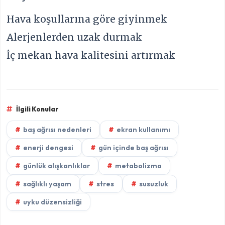
Hava koşullarına göre giyinmek
Alerjenlerden uzak durmak
İç mekan hava kalitesini artırmak
İlgili Konular
baş ağrısı nedenleri
ekran kullanımı
enerji dengesi
gün içinde baş ağrısı
günlük alışkanlıklar
metabolizma
sağlıklı yaşam
stres
susuzluk
uyku düzensizliği