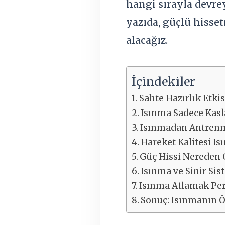
hangi sırayla devrey
yazıda, güçlü hisse
alacağız.
İçindekiler
Sahte Hazırlık Etkis
Isınma Sadece Kasl
Isınmadan Antrenm
Hareket Kalitesi Is
Güç Hissi Nereden 
Isınma ve Sinir Si
Isınma Atlamak Per
Sonuç: Isınmanın 