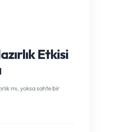
ırlık Etkisi
ı
lık mı, yoksa sahte bir