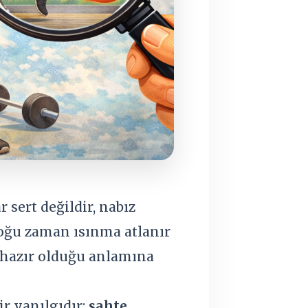
 sert değildir, nabız
çoğu zaman ısınma atlanır
 hazır olduğu anlamına
r yanılgıdır:
sahte