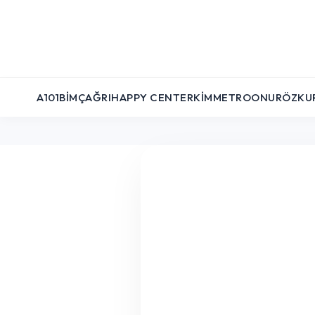
A101
BIM
ÇAĞRI
HAPPY CENTER
KIM
METRO
ONUR
ÖZKU