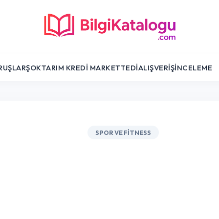
RUŞLAR
ŞOK
TARIM KREDI MARKET
TEDI
ALIŞVERIŞ
İNCELEME
SPOR VE FITNESS