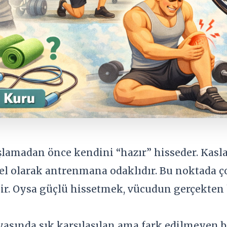
şlamadan önce kendini “hazır” hisseder. Kaslar
el olarak antrenmana odaklıdır. Bu noktada 
lir. Oysa güçlü hissetmek, vücudun gerçekten
sında sık karşılaşılan ama fark edilmeyen bi