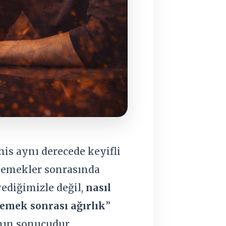
is aynı derecede keyifli
u yemekler sonrasında
ediğimizle değil,
nasıl
emek sonrası ağırlık
”
nın sonucudur.