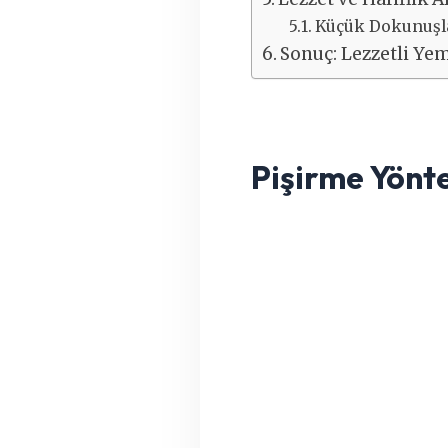
Küçük Dokunuşl
Sonuç: Lezzetli Ye
Pişirme Yönt