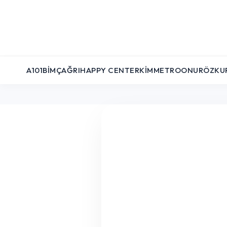
A101
BIM
ÇAĞRI
HAPPY CENTER
KIM
METRO
ONUR
ÖZKU