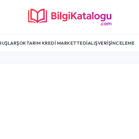
RUŞLAR
ŞOK
TARIM KREDI MARKET
TEDI
ALIŞVERIŞ
İNCELEME