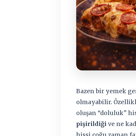
Bazen bir yemek ger
olmayabilir. Özellik
oluşan “doluluk” hi
pişirildiği
ve ne kada
hissi çoğu zaman f