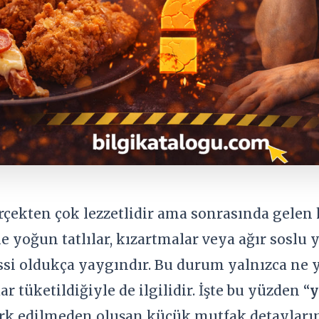
çekten çok lezzetlidir ama sonrasında gelen h
le yoğun tatlılar, kızartmalar veya ağır sosl
ssi oldukça yaygındır. Bu durum yalnızca ne y
r tüketildiğiyle de ilgilidir. İşte bu yüzden “
y
ark edilmeden oluşan küçük mutfak detayları