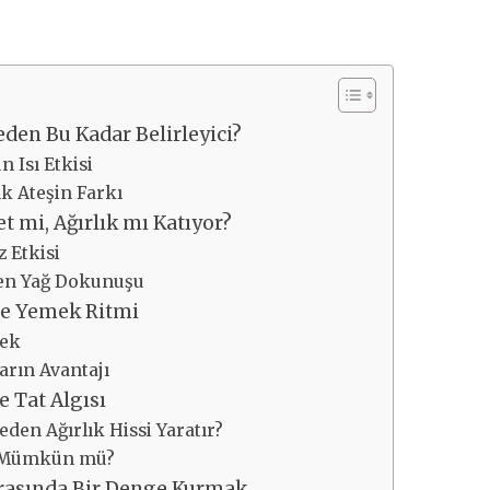
den Bu Kadar Belirleyici?
 Isı Etkisi
ık Ateşin Farkı
t mi, Ağırlık mı Katıyor?
z Etkisi
en Yağ Dokunuşu
ve Yemek Ritmi
mek
arın Avantajı
e Tat Algısı
den Ağırlık Hissi Yaratır?
 Mümkün mü?
 Arasında Bir Denge Kurmak