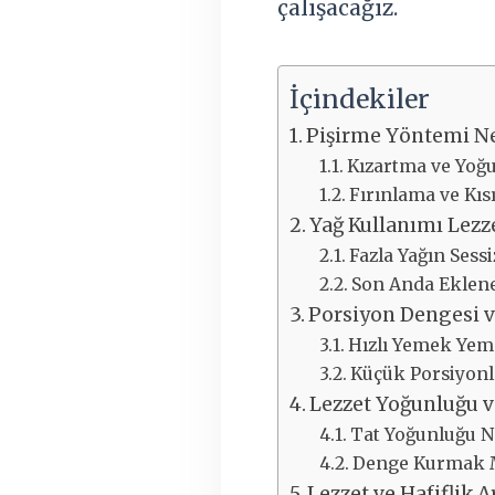
çalışacağız.
İçindekiler
Pişirme Yöntemi Ne
Kızartma ve Yoğun
Fırınlama ve Kıs
Yağ Kullanımı Lezze
Fazla Yağın Sessi
Son Anda Eklen
Porsiyon Dengesi 
Hızlı Yemek Ye
Küçük Porsiyonl
Lezzet Yoğunluğu v
Tat Yoğunluğu Ne
Denge Kurmak
Lezzet ve Hafiflik