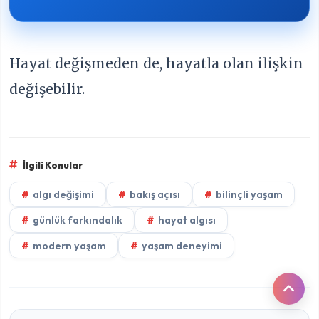
Hayat değişmeden de, hayatla olan ilişkin
değişebilir.
İlgili Konular
algı değişimi
bakış açısı
bilinçli yaşam
günlük farkındalık
hayat algısı
modern yaşam
yaşam deneyimi