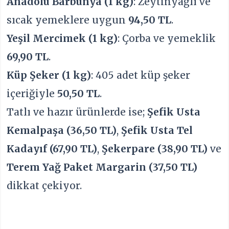
Anadolu Barbunya (1 kg)
: Zeytinyağlı ve
sıcak yemeklere uygun
94,50 TL
.
Yeşil Mercimek (1 kg)
: Çorba ve yemeklik
69,90 TL
.
Küp Şeker (1 kg)
: 405 adet küp şeker
içeriğiyle
50,50 TL
.
Tatlı ve hazır ürünlerde ise;
Şefik Usta
Kemalpaşa (36,50 TL)
,
Şefik Usta Tel
Kadayıf (67,90 TL)
,
Şekerpare (38,90 TL)
ve
Terem Yağ Paket Margarin (37,50 TL)
dikkat çekiyor.