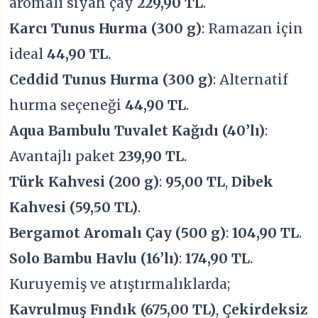
aromalı siyah çay
229,90 TL
.
Karcı Tunus Hurma (300 g)
: Ramazan için
ideal
44,90 TL
.
Ceddid Tunus Hurma (300 g)
: Alternatif
hurma seçeneği
44,90 TL
.
Aqua Bambulu Tuvalet Kağıdı (40’lı)
:
Avantajlı paket
239,90 TL
.
Türk Kahvesi (200 g)
:
95,00 TL
,
Dibek
Kahvesi (59,50 TL)
.
Bergamot Aromalı Çay (500 g)
:
104,90 TL
.
Solo Bambu Havlu (16’lı)
:
174,90 TL
.
Kuruyemiş ve atıştırmalıklarda;
Kavrulmuş Fındık (675,00 TL)
,
Çekirdeksiz