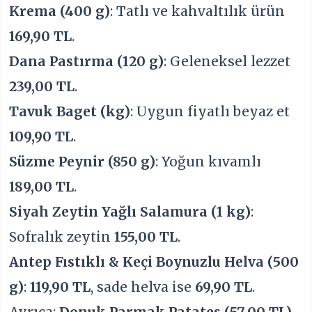
Krema (400 g)
: Tatlı ve kahvaltılık ürün
169,90 TL
.
Dana Pastırma (120 g)
: Geleneksel lezzet
239,00 TL
.
Tavuk Baget (kg)
: Uygun fiyatlı beyaz et
109,90 TL
.
Süzme Peynir (850 g)
: Yoğun kıvamlı
189,00 TL
.
Siyah Zeytin Yağlı Salamura (1 kg)
:
Sofralık zeytin
155,00 TL
.
Antep Fıstıklı & Keçi Boynuzlu Helva (500
g)
:
119,90 TL
, sade helva ise
69,90 TL
.
Ayrıca;
Donuk Parmak Patates (57,00 TL)
,