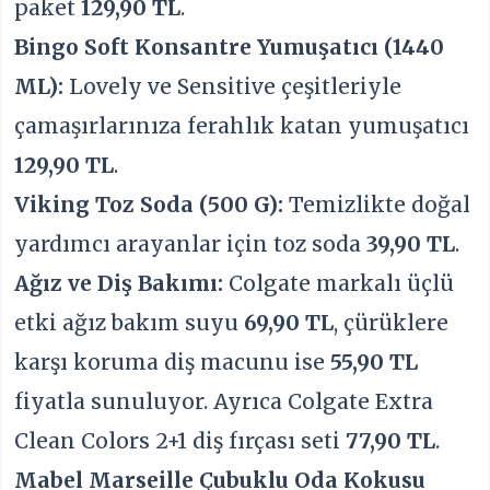
paket
129,90 TL
.
Bingo Soft Konsantre Yumuşatıcı (1440
ML):
Lovely ve Sensitive çeşitleriyle
çamaşırlarınıza ferahlık katan yumuşatıcı
129,90 TL
.
Viking Toz Soda (500 G):
Temizlikte doğal
yardımcı arayanlar için toz soda
39,90 TL
.
Ağız ve Diş Bakımı:
Colgate markalı üçlü
etki ağız bakım suyu
69,90 TL
, çürüklere
karşı koruma diş macunu ise
55,90 TL
fiyatla sunuluyor. Ayrıca Colgate Extra
Clean Colors 2+1 diş fırçası seti
77,90 TL
.
Mabel Marseille Çubuklu Oda Kokusu