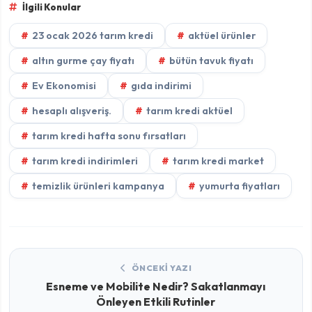
İlgili Konular
23 ocak 2026 tarım kredi
aktüel ürünler
altın gurme çay fiyatı
bütün tavuk fiyatı
Ev Ekonomisi
gıda indirimi
hesaplı alışveriş.
tarım kredi aktüel
tarım kredi hafta sonu fırsatları
tarım kredi indirimleri
tarım kredi market
temizlik ürünleri kampanya
yumurta fiyatları
ÖNCEKI YAZI
Esneme ve Mobilite Nedir? Sakatlanmayı
Önleyen Etkili Rutinler