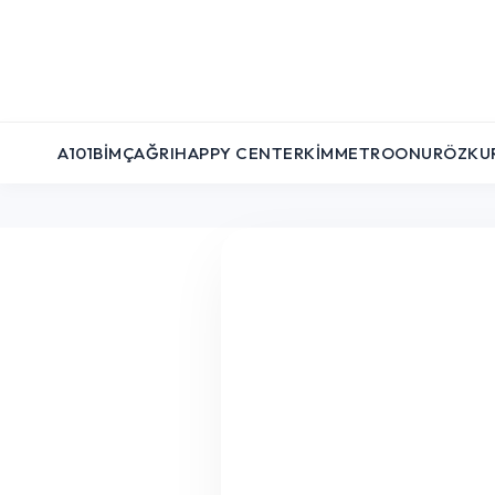
A101
BIM
ÇAĞRI
HAPPY CENTER
KIM
METRO
ONUR
ÖZKU