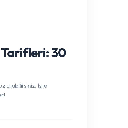
arifleri: 30
 atabilirsiniz. İşte
er!