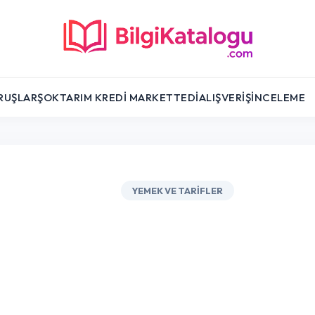
RUŞLAR
ŞOK
TARIM KREDI MARKET
TEDI
ALIŞVERIŞ
İNCELEME
YEMEK VE TARIFLER