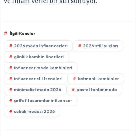
ve ilham verici bir stil sunuyor.
İlgili Konular
2026 moda influencerları
2026 stil ipuçları
günlük kombin önerileri
influencer moda kombinleri
influencer stil trendleri
katmanlı kombinler
minimalist moda 2026
pastel tonlar moda
şeffaf tasarımlar influencer
sokak modası 2026